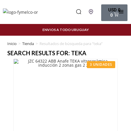
USD
0
0
ENVIOS A TODO URUGUAY
Inicio
>
Tienda
>
Resultados de búsqueda para “teka”
SEARCH RESULTS FOR: TEKA
3 UNIDADES