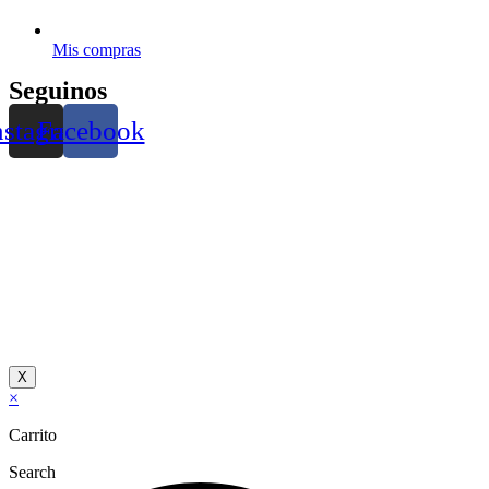
Mis compras
Seguinos
nstagram
Facebook
X
×
Carrito
Search