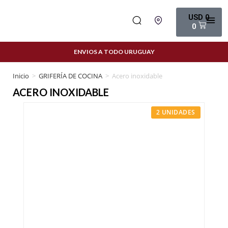
USD
0
0
ENVIOS A TODO URUGUAY
Inicio
>
GRIFERÍA DE COCINA
>
Acero inoxidable
ACERO INOXIDABLE
2 UNIDADES