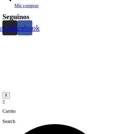
Mis compras
Seguinos
nstagram
Facebook
X
×
Carrito
Search