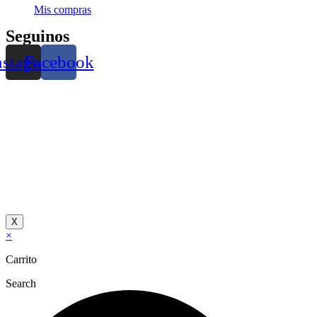
Mis compras
Seguinos
nstagram
Facebook
X
×
Carrito
Search