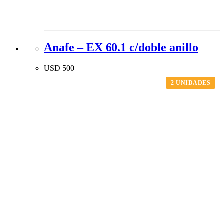
Anafe – EX 60.1 c/doble anillo
USD
500
2 UNIDADES
ENVIOS A TODO URUGUAY
TODO PARA TU HOGAR