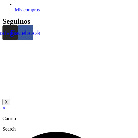
Mis compras
Seguinos
nstagram
Facebook
X
×
Carrito
Search