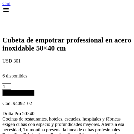
Cart
Cubeta de empotrar professional en acero
inoxidable 50×40 cm
USD
301
6 disponibles
Cubeta
de
Añadir al carrito
empotrar
professional
Cod. 94092102
en
acero
Dritta Pro 50×40
inoxidable
Cocinas de restaurantes, hoteles, escuelas, hospitales y fábricas
50x40
exigen cubas con espacio y profundidades mayores. Atenta a esa
cm
necesidad, Tramontina presenta la línea de cubas profesionales