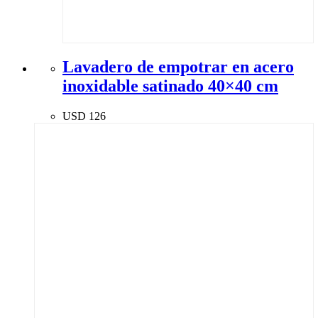
Lavadero de empotrar en acero
inoxidable satinado 40×40 cm
USD
126
ENVIOS A TODO URUGUAY
TODO PARA TU HOGAR