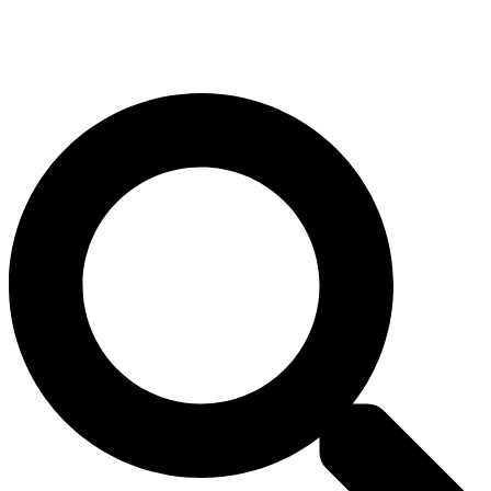
Search
...