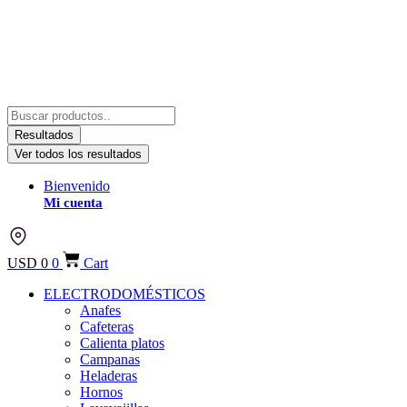
Resultados
Ver todos los resultados
Bienvenido
Mi cuenta
USD
0
0
Cart
ELECTRODOMÉSTICOS
Anafes
Cafeteras
Calienta platos
Campanas
Heladeras
Hornos