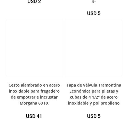
g.
USD
2
USD
5
Cesto alambrado en acero
Tapa de válvula Tramontina
inoxidable para fregadero
Económica para piletas y
de empotrar e incrustar
cubas de 4 1/2″ de acero
Morgana 60 FX
inoxidable y polipropileno
USD
41
USD
5