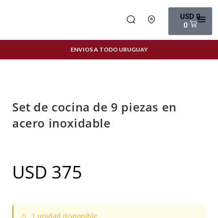
USD
0
0
ENVIOS A TODO URUGUAY
Set de cocina de 9 piezas en
acero inoxidable
USD
375
⚠
1 unidad disponible