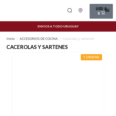
USD
0
0
ENVIOS A TODO URUGUAY
Inicio
>
ACCESORIOS DE COCINA
>
Cacerolas y sartenes
CACEROLAS Y SARTENES
1 UNIDAD