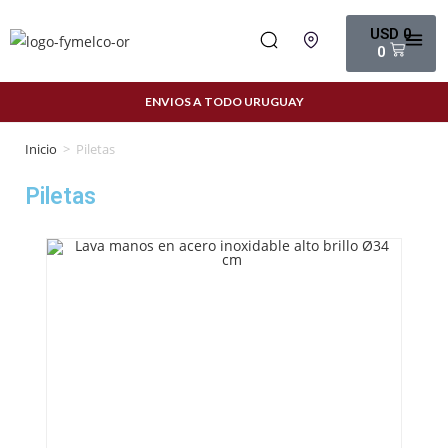
USD
0
0
ENVIOS A TODO URUGUAY
Inicio
>
Piletas
Piletas