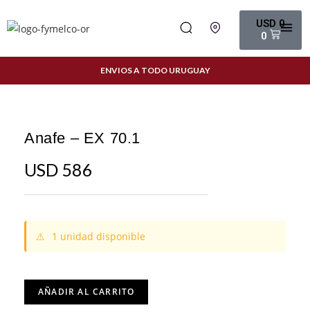
USD
0
0
ENVIOS A TODO URUGUAY
Anafe – EX 70.1
USD
586
⚠
1 unidad disponible
AÑADIR AL CARRITO