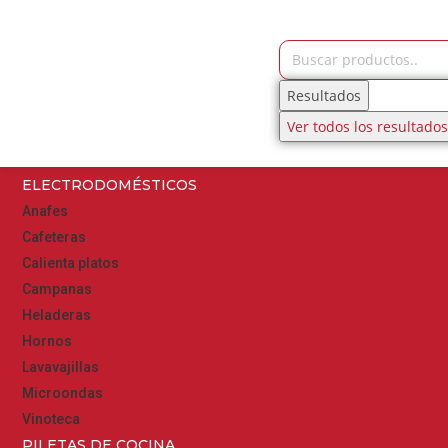
Resultados
Ver todos los resultados
ELECTRODOMÉSTICOS
Anafes
Cafeteras
Calienta platos
Campanas
Heladeras
Hornos
Lavavajillas
Microondas
Vinoteca
PILETAS DE COCINA