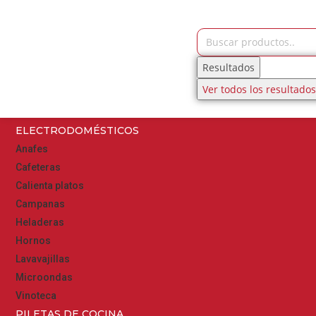
Resultados
Ver todos los resultados
ELECTRODOMÉSTICOS
Anafes
Cafeteras
Calienta platos
Campanas
Heladeras
Hornos
Lavavajillas
Microondas
Vinoteca
PILETAS DE COCINA