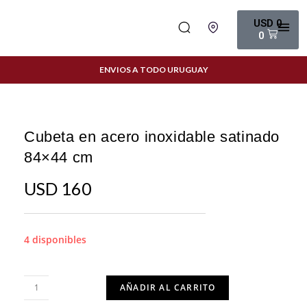
USD
0
0
ENVIOS A TODO URUGUAY
Cubeta en acero inoxidable satinado
84×44 cm
USD
160
4 disponibles
AÑADIR AL CARRITO