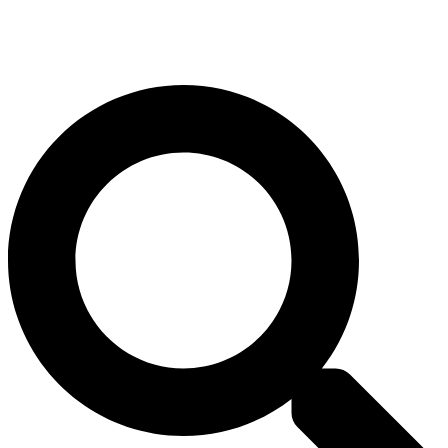
Search
...