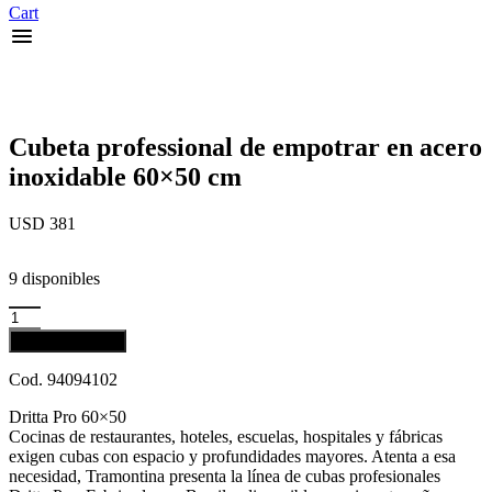
Cart
Cubeta professional de empotrar en acero
inoxidable 60×50 cm
USD
381
9 disponibles
Cubeta
professional
Añadir al carrito
de
empotrar
Cod. 94094102
en
acero
Dritta Pro 60×50
inoxidable
Cocinas de restaurantes, hoteles, escuelas, hospitales y fábricas
60x50
exigen cubas con espacio y profundidades mayores. Atenta a esa
cm
necesidad, Tramontina presenta la línea de cubas profesionales