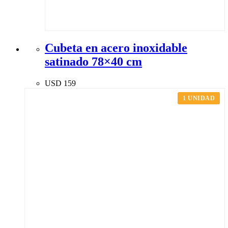
Cubeta en acero inoxidable
satinado 78×40 cm
USD
159
1 UNIDAD
ENVIOS A TODO URUGUAY
TODO PARA TU HOGAR