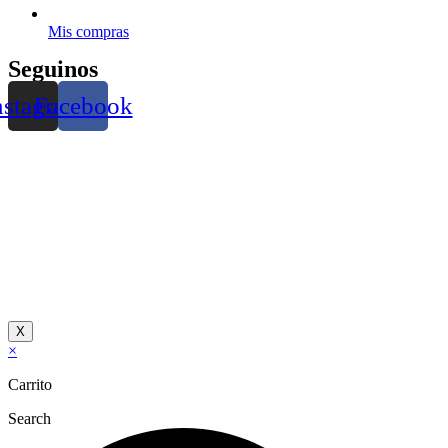
Mis compras
Seguinos
nstagram
Facebook
X
×
Carrito
Search