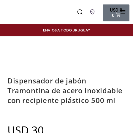
USD
0
0
ENVIOS A TODO URUGUAY
Dispensador de jabón
Tramontina de acero inoxidable
con recipiente plástico 500 ml
USD
30