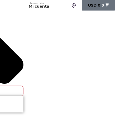
Bienvenido
USD
0
0
Mi cuenta