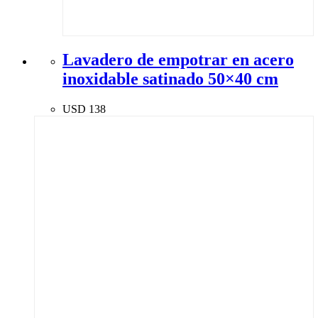
Lavadero de empotrar en acero
inoxidable satinado 50×40 cm
USD
138
ENVIOS A TODO URUGUAY
TODO PARA TU HOGAR