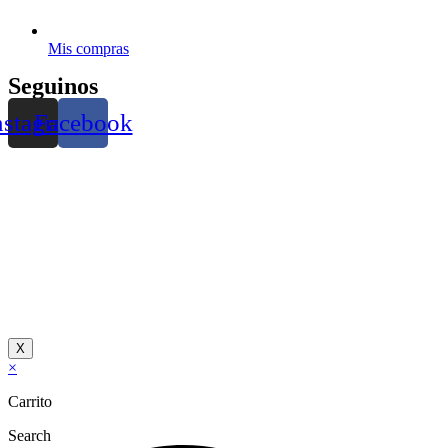
Mis compras
Seguinos
nstagram
Facebook
X
×
Carrito
Search