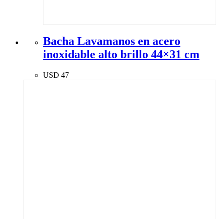
Bacha Lavamanos en acero
inoxidable alto brillo 44×31 cm
USD
47
ENVIOS A TODO URUGUAY
TODO PARA TU HOGAR