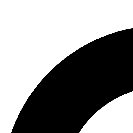
Search
...