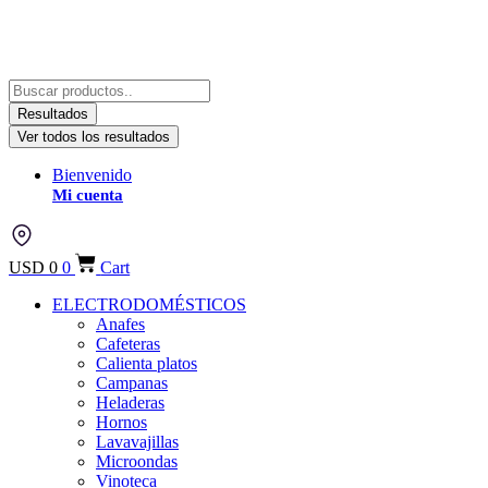
Resultados
Ver todos los resultados
Bienvenido
Mi cuenta
USD
0
0
Cart
ELECTRODOMÉSTICOS
Anafes
Cafeteras
Calienta platos
Campanas
Heladeras
Hornos
Lavavajillas
Microondas
Vinoteca